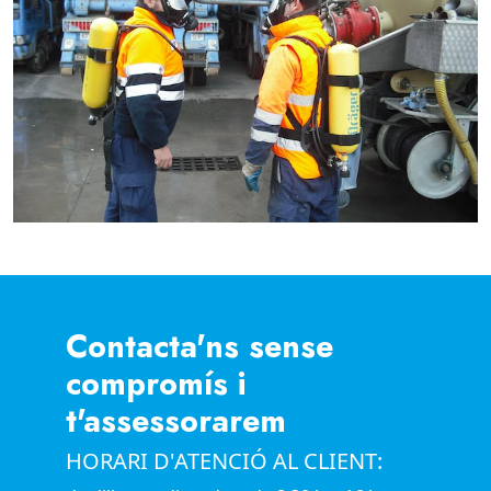
Contacta'ns sense
compromís i
t'assessorarem
HORARI D'ATENCIÓ AL CLIENT: